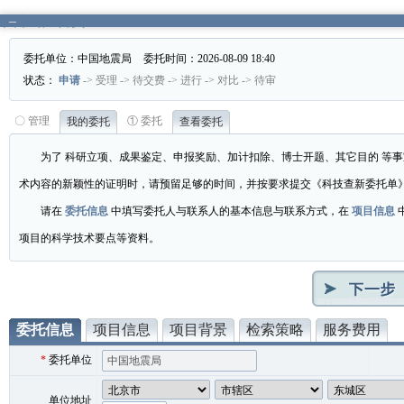
图书馆
/
首页
/
委托单位：
中国地震局
委托时间：2026-08-09 18:40
状态：
申请
->
受理
->
待交费
->
进行
->
对比
->
待审
〇 管理
① 委托
我的委托
查看委托
为了
科研立项
、
成果鉴定
、
申报奖励
、
加计扣除
、
博士开题
、
其它目的
等事
术内容的新颖性的证明时，请预留足够的时间，并按要求提交《科技查新委托单
请在
委托信息
中填写委托人与联系人的基本信息与联系方式，在
项目信息
项目的科学技术要点等资料。
委托信息
项目信息
项目背景
检索策略
服务费用
*
委托单位
单位地址