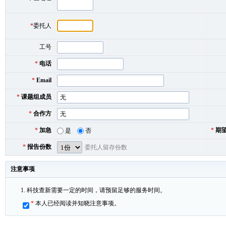
*
委托人
工号
*
电话
*
Email
*
课题组成员
*
合作方
*
加急
*
期
是
否
*
报告份数
委托人留存份数
注意事项
科技查新需要一定的时间，请预留足够的服务时间。
*
本人已经阅读并知晓注意事项。