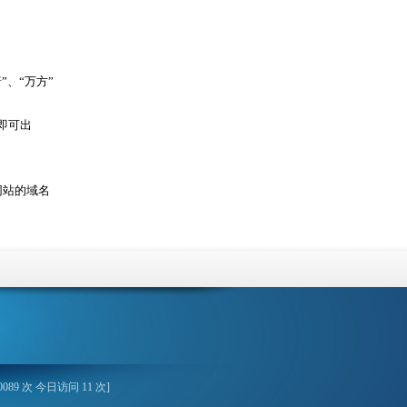
”、“万方”
”即可出
网站的域名
089 次 今日访问 11 次]