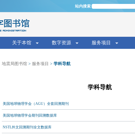
Jump to navigation
站内搜索
单
关于本馆
数字资源
服务项目
地震局图书馆
>
服务项目
>
学科导航
你在这里
学科导航
美国地球物理学会（AGU）全套回溯期刊
美国地球物理学会期刊回溯数据库
NSTL外文回溯期刊全文数据库